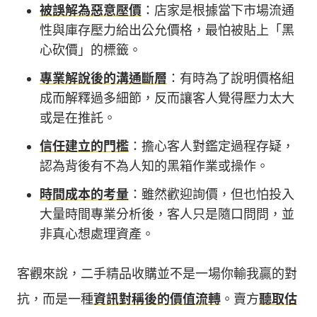
被誤解為惡意壓價
：店家是根據當下市場流通
性與庫存壓力給出公允價格，最怕被貼上「黑
心砍價」的標籤。
專業解說後的溝通斷層
：有時為了說明價格組
成而解釋過多細節，反而讓客人覺得壓力太大
或是在推託。
信任建立的門檻
：擔心客人對鑑定過程存疑，
認為背後有不為人知的黑箱作業或操作。
時間成本的考量
：雖然歡迎詢價，但也怕投入
大量時間專業分析後，客人只是隨口問問，並
非真心想處理資產。
客觀來說，二手精品收購並不是一場你輸我贏的對
抗，而是一種
資訊對稱後的價值流轉
。賣方
聽取估