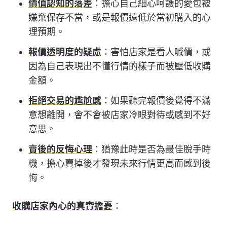
價值認知的落差
：擔心自己細心呵護的愛包被
嫌棄保存不當，或是報價遠低於當初購入的心
理預期。
報價透明度的疑慮
：害怕店家是看人喊價，或
因為自己表現出不懂行情的樣子而被壓低收購
金額。
拒絕交易的尷尬感
：如果聽完報價後覺得不滿
意想離開，會不會被店家冷眼對待或感到不好
意思。
賣後的反悔心理
：猶豫此時是否為最佳脫手時
機，擔心賣掉後才發現未來行情更高而感到後
悔。
收購店家內心的真實擔憂
：