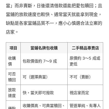
當」而非賣斷，日後還清借款還能把愛包贖回；且
當鋪的放款速度也較快、通常當天就能拿到現金，
缺點是各家當鋪品質不一，應小心慎選合法立案的
店家。
項目
當鋪名牌包收購
二手精品專賣店
收購
原價約 3～5 成或
包款價值約 7～9 成
價
更低
可否
可（選擇典當）
不可（賣斷）
贖回
放款
快，當天即可撥款
視店家而定
速度
收購價高、可典當贖回、
管道單純、有專人
優點