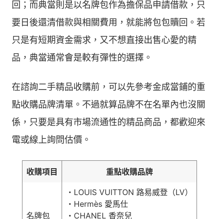
回；而典當則是以名牌包作為擔保品申請借款，只
要日後還清借款與相關費用，就能將包包贖回。若
只是有短期資金需求，又不想直接出售心愛的精
品，典當通常會是較有彈性的選擇。
在諮詢二手精品收購前，可以先參考金成當鋪的重
點收購品牌清單。不過就算品牌不在名單內也沒關
係，只要是具有市場流通性的精品商品，都歡迎來
電或線上詢問估價。
收購項目
重點收購品牌
・LOUIS VUITTON 路易威登（LV）
・Hermès 愛馬仕
名牌包
・CHANEL 香奈兒